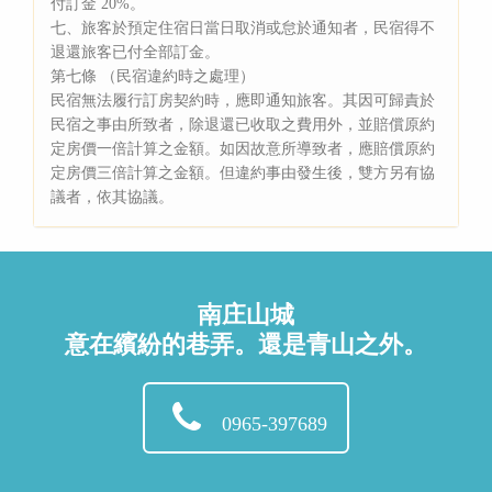
付訂金 20%。
七、旅客於預定住宿日當日取消或怠於通知者，民宿得不
退還旅客已付全部訂金。
第七條 （民宿違約時之處理）
民宿無法履行訂房契約時，應即通知旅客。其因可歸責於
民宿之事由所致者，除退還已收取之費用外，並賠償原約
定房價一倍計算之金額。如因故意所導致者，應賠償原約
定房價三倍計算之金額。但違約事由發生後，雙方另有協
議者，依其協議。
南庄山城
意在繽紛的巷弄。還是青山之外。
0965-397689