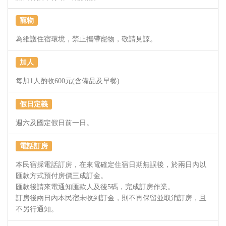
寵物
為維護住宿環境，禁止攜帶寵物，敬請見諒。
加人
每加1人酌收600元(含備品及早餐)
假日定義
週六及國定假日前一日。
電話訂房
本民宿採電話訂房，在來電確定住宿日期無誤後，於兩日內以
匯款方式預付房價三成訂金。
匯款後請來電通知匯款人及後5碼，完成訂房作業。
訂房後兩日內本民宿未收到訂金，則不再保留並取消訂房，且
不另行通知。