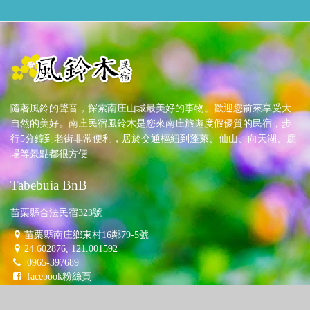
隨著風鈴的聲音，探索南庄山城最美好的事物。歡迎您前來享受大
自然的美好。南庄民宿風鈴木是您來南庄旅遊度假優質的民宿，步
行5分鐘到老街非常便利，居於交通樞紐到蓬萊、仙山、向天湖、鹿
場等景點都很方便
Tabebuia BnB
苗栗縣合法民宿323號
苗栗縣南庄鄉東村16鄰79-5號
24.602876, 121.001592
0965-397689
facebook粉絲頁