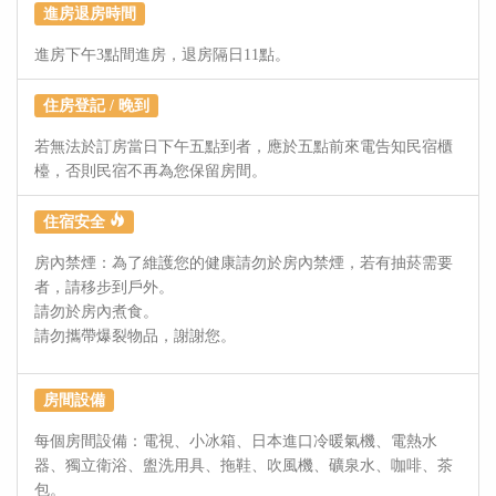
進房退房時間
進房下午3點間進房，退房隔日11點。
住房登記 / 晚到
若無法於訂房當日下午五點到者，應於五點前來電告知民宿櫃
檯，否則民宿不再為您保留房間。
住宿安全
房內禁煙：為了維護您的健康請勿於房內禁煙，若有抽菸需要
者，請移步到戶外。
請勿於房內煮食。
請勿攜帶爆裂物品，謝謝您。
房間設備
每個房間設備：電視、小冰箱、日本進口冷暖氣機、電熱水
器、獨立衛浴、盥洗用具、拖鞋、吹風機、礦泉水、咖啡、茶
包。